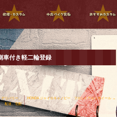
 側車付き軽二輪登録
 デリバリー、
HONDA ジャイロキャノピー フロントアルミホイール
→
配達、宅配