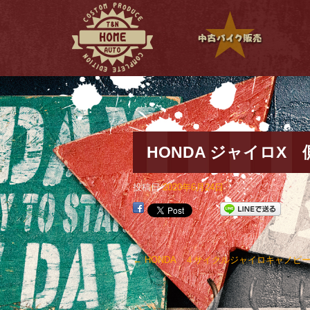
HONDA ジャイロX 側車付き軽二輪登録|T&N AUTO(ティー アンド エヌ オート)
HONDA ジャイロX
投稿日
2020年6月24日
←
HONDA ４サイクルジャイロキャノピー