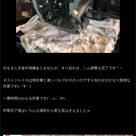
日をまたぎ途中画像ありませんが、すり合わせ、シム調整も完了です＾＾
４ストジャイロは他社種と違いバルブが小さいのですり合わせがかなり面倒な
作業です(;・∀・)
一番時間のかかる作業です(´；ω；`)ｳｯ…
作業完了後はいろんな場所から変な音はきえましたｗ