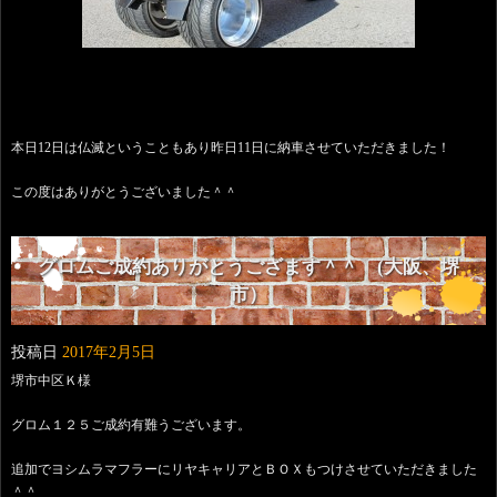
本日12日は仏滅ということもあり昨日11日に納車させていただきました！
この度はありがとうございました＾＾
グロムご成約ありがとうござます＾＾ (大阪、堺
市）
投稿日
2017年2月5日
堺市中区Ｋ様
グロム１２５ご成約有難うございます。
追加でヨシムラマフラーにリヤキャリアとＢＯＸもつけさせていただきました
＾＾