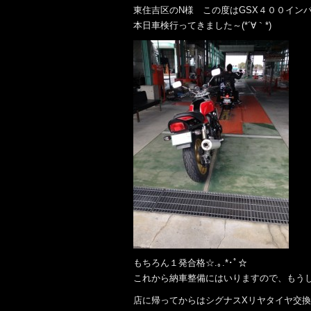
東住吉区のN様 この度はGSX４００イン
本日車検行ってきました～(*´∀｀*)
もちろん１発合格☆.｡.*･ﾟ☆
これから納車整備にはいりますので、もう
店に帰ってからはシグナスXリヤタイヤ交換(^