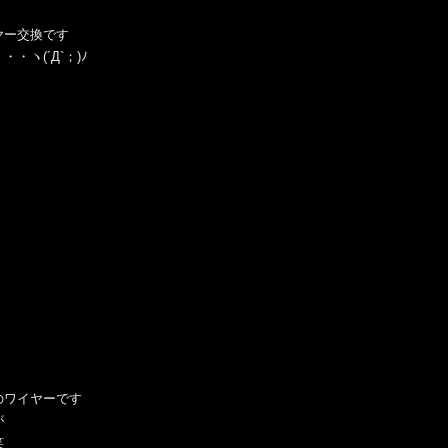
ヤー交換です
ヽ(´Д`；)ﾉ
のワイヤーです
が
笑