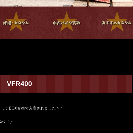
VFR400
イッチBOX交換で入庫されました＾＾
ω；｀)