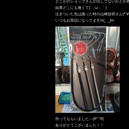
どこかのショップさんが出してないかとか
結果どこにも無くて(´；ω；｀)
泣きついた先は困った時の山崎技研さん(*´∀｀
いつもお世話になってますm(_ _)m
作ってもらいました～(#^.^#)
ありがとうございました！！