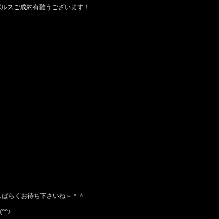
パルスご成約有難うございます！
しばらくお待ち下さいね～＾＾
^♪