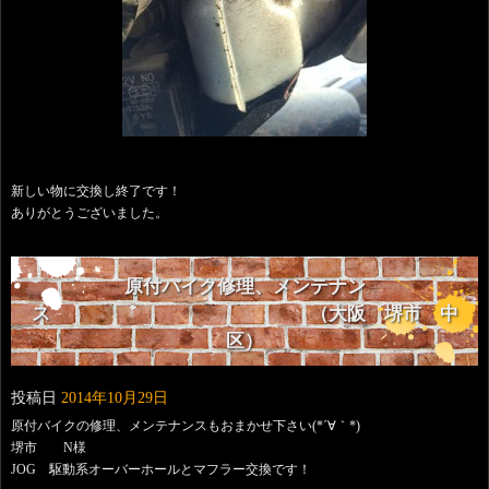
新しい物に交換し終了です！
ありがとうございました。
原付バイク修理、メンテナン
ス （大阪 堺市 中
区）
投稿日
2014年10月29日
原付バイクの修理、メンテナンスもおまかせ下さい(*´∀｀*)
堺市 N様
JOG 駆動系オーバーホールとマフラー交換です！