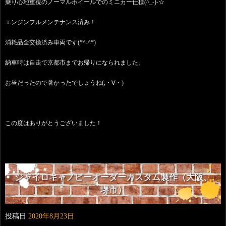
乗り心地重視のノーマルホイールでのミニカー仕様(^_-)-☆
エンジンフルメンテナンス済み！
消耗品全交換済み車両です(*^-^*)
納車時は自走で京都市までお帰りになられました。
お昼だったので暑かったでしょうね(;・∀・)
この度はありがとうございました！
ジャイロキャノピーオーダーカスタム製作（大阪、
堺市）
投稿日
2020年8月23日