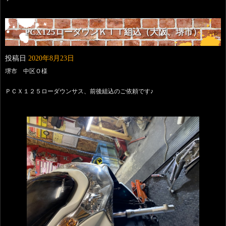
PCX125ローダウンＫＩＴ組込（大阪、堺市）
投稿日
2020年8月23日
堺市 中区Ｏ様
ＰＣＸ１２５ローダウンサス、前後組込のご依頼です♪