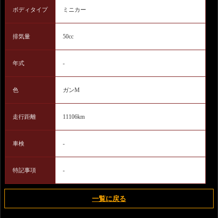
ボディタイプ
ミニカー
排気量
50cc
年式
-
色
ガンM
走行距離
11106km
車検
-
特記事項
-
一覧に戻る