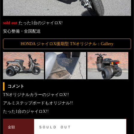
sold out
たった1台のジャイロX!
安心整備・全国配送
HONDA ジャイロX後期型 TNオリジナル：Gallery
コメント
TNオリジナルカラーのジャイロX!!
アルミステップボードもオリジナル!!
たった1台のジャイロX!!
金額
ＳＯＵＬＤ ＯＵＴ