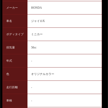
メーカー
HONDA
車名
ジャイロX
ボディタイプ
ミニカー
排気量
50cc
年式
-
色
オリジナルカラー
走行距離
-
車検
-