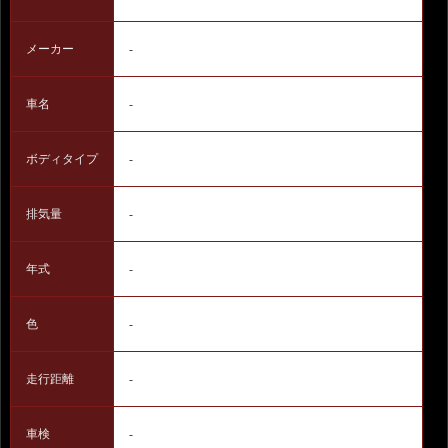
メーカー
-
車名
-
ボディタイプ
-
排気量
-
年式
-
色
-
走行距離
-
車検
-