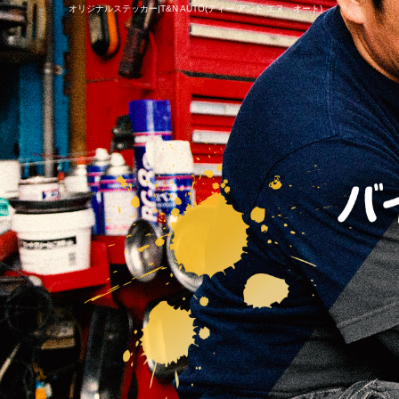
オリジナルステッカー|T&N AUTO(ティー アンド エヌ オート)