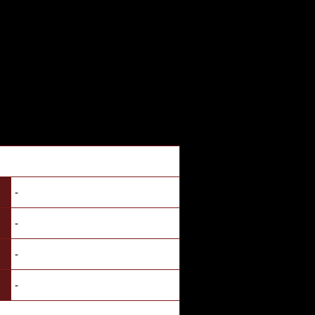
-
-
-
-