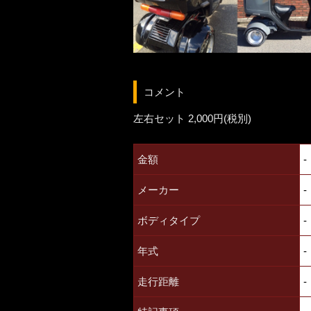
コメント
左右セット 2,000円(税別)
金額
-
メーカー
-
ボディタイプ
-
年式
-
走行距離
-