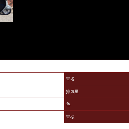
車名
排気量
色
車検